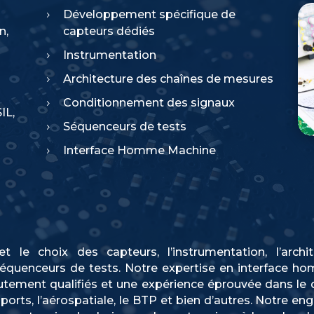
Développement spécifique de
5
n,
capteurs dédiés
Instrumentation
5
Architecture des chaînes de mesures
5
Conditionnement des signaux
5
IL,
Séquenceurs de tests
5
Interface Homme Machine
5
et le choix des capteurs, l’instrumentation, l’arch
séquenceurs de tests. Notre expertise en interface 
utement qualifiés et une expérience éprouvée dans le 
ports, l’aérospatiale, le BTP et bien d’autres. Notre en