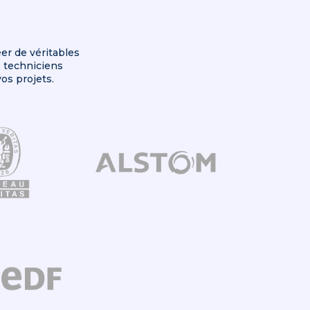
er de véritables
s techniciens
os projets.